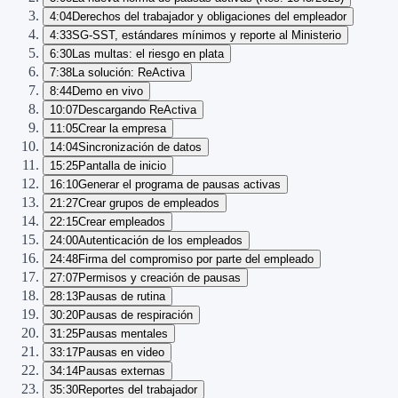
4:04
Derechos del trabajador y obligaciones del empleador
4:33
SG-SST, estándares mínimos y reporte al Ministerio
6:30
Las multas: el riesgo en plata
7:38
La solución: ReActiva
8:44
Demo en vivo
10:07
Descargando ReActiva
11:05
Crear la empresa
14:04
Sincronización de datos
15:25
Pantalla de inicio
16:10
Generar el programa de pausas activas
21:27
Crear grupos de empleados
22:15
Crear empleados
24:00
Autenticación de los empleados
24:48
Firma del compromiso por parte del empleado
27:07
Permisos y creación de pausas
28:13
Pausas de rutina
30:20
Pausas de respiración
31:25
Pausas mentales
33:17
Pausas en video
34:14
Pausas externas
35:30
Reportes del trabajador