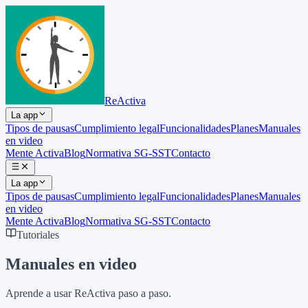
ReActiva
La app
Tipos de pausas
Cumplimiento legal
Funcionalidades
Planes
Manuales
en video
Mente Activa
Blog
Normativa SG-SST
Contacto
La app
Tipos de pausas
Cumplimiento legal
Funcionalidades
Planes
Manuales
en video
Mente Activa
Blog
Normativa SG-SST
Contacto
Tutoriales
Manuales en video
Aprende a usar ReActiva paso a paso.