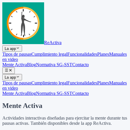
ReActiva
La app
Tipos de pausas
Cumplimiento legal
Funcionalidades
Planes
Manuales
en video
Mente Activa
Blog
Normativa SG-SST
Contacto
La app
Tipos de pausas
Cumplimiento legal
Funcionalidades
Planes
Manuales
en video
Mente Activa
Blog
Normativa SG-SST
Contacto
Mente Activa
Actividades interactivas diseñadas para ejercitar la mente durante tus
pausas activas. También disponibles desde la app ReActiva.