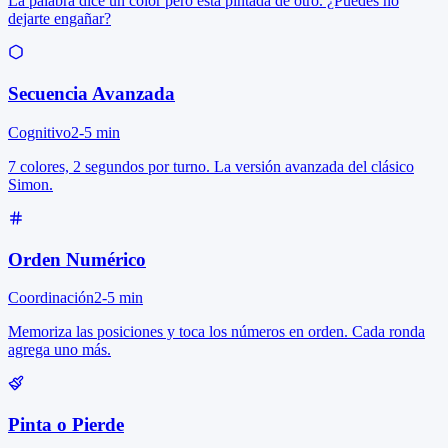
La palabra dice un color pero está pintada de otro. ¿Puedes no
dejarte engañar?
Secuencia Avanzada
Cognitivo
2-5 min
7 colores, 2 segundos por turno. La versión avanzada del clásico
Simon.
Orden Numérico
Coordinación
2-5 min
Memoriza las posiciones y toca los números en orden. Cada ronda
agrega uno más.
Pinta o Pierde